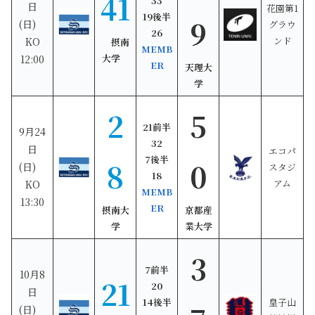
41
33
日
花園第1
19後半
9
(日)
グラウ
26
ンド
KO
摂南
MEMB
大学
12:00
ER
天理大
学
2
5
21
前半
9月24
32
日
エコパ
7
後半
8
0
(
日)
スタジ
18
アム
KO
MEMB
13:30
ER
摂南大
京都産
学
業大学
3
7
前半
10月8
21
20
日
14
後半
皇子山
(日)