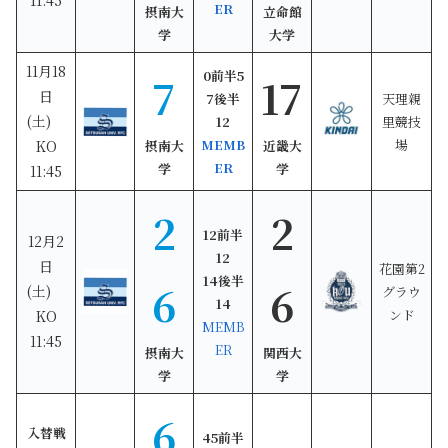
ER
摂南大
立命館
学
大学
11月18
0前半5
7
17
日
7後半
天理親
(土)
12
里競技
MEMB
場
KO
摂南大
近畿大
ER
学
学
11:45
2
2
12前半
12月2
12
日
花園第2
14後半
6
6
(土)
グラウ
14
ンド
KO
MEMB
11:45
ER
摂南大
関西大
学
学
6
入替戦
45前半