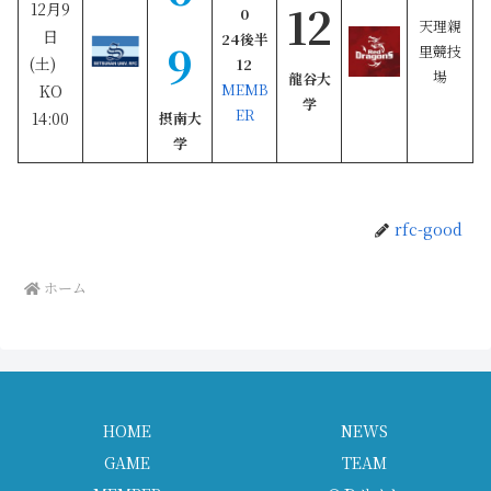
12
12月9
0
天理親
日
24後半
9
里競技
(土)
12
場
龍谷大
MEMB
KO
学
ER
14:00
摂南大
学
rfc-good
ホーム
HOME
NEWS
GAME
TEAM