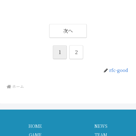
次へ
1
2
rfc-good
ホーム
HOME
NEWS
GAME
TEAM