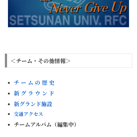
＜チーム・その他情報＞
チ ー ム の 歴 史
新 グ ラ ウ ン ド
新グランド施設
交通アクセス
チームアルバム（編集中）